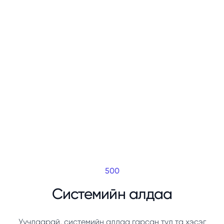
500
Системийн алдаа
Уучлаарай, системийн алдаа гарсан тул та хэсэг