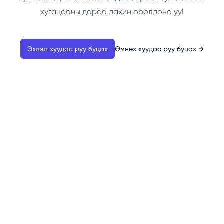
хугацааны дараа дахин оролдоно уу!
Эхлэл хуудас руу буцах
Өмнөх хуудас руу буцах
→