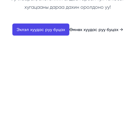
хугацааны дараа дахин оролдоно уу!
Эхлэл хуудас руу буцах
Өмнөх хуудас руу буцах
→