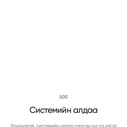
500
Системийн алдаа
Уучлаарай, системийн алдаа гарсан тул та хэсэг