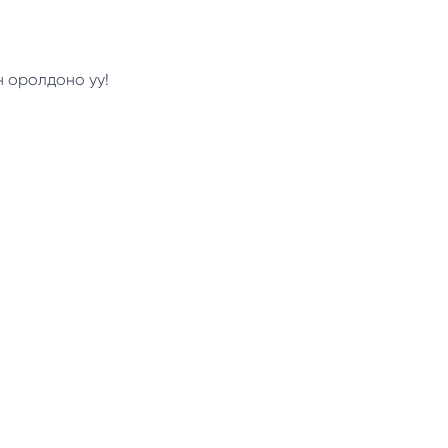
н оролдоно уу!