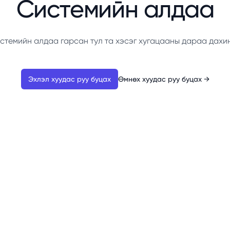
Системийн алдаа
стемийн алдаа гарсан тул та хэсэг хугацааны дараа дахи
Эхлэл хуудас руу буцах
Өмнөх хуудас руу буцах
→