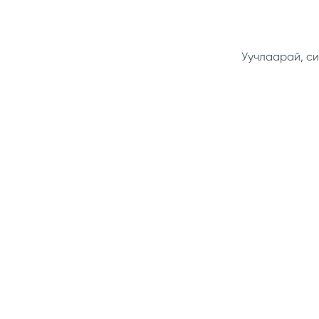
Уучлаарай, си