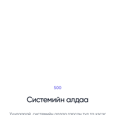
500
Системийн алдаа
Уучлаарай, системийн алдаа гарсан тул та хэсэг