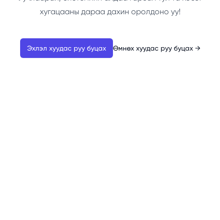
хугацааны дараа дахин оролдоно уу!
Эхлэл хуудас руу буцах
Өмнөх хуудас руу буцах
→