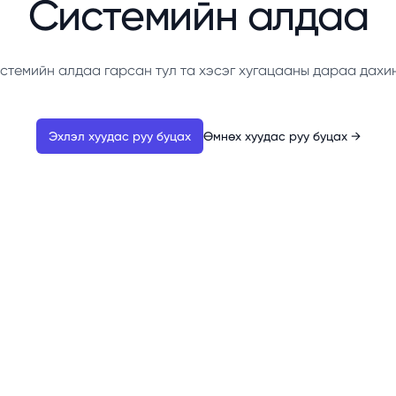
Системийн алдаа
стемийн алдаа гарсан тул та хэсэг хугацааны дараа дахи
Эхлэл хуудас руу буцах
Өмнөх хуудас руу буцах
→