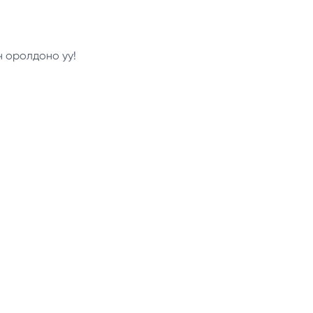
н оролдоно уу!