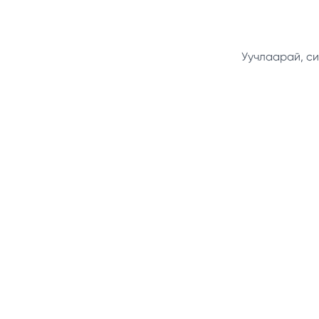
Уучлаарай, си