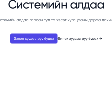
Системийн алдаа
стемийн алдаа гарсан тул та хэсэг хугацааны дараа дахи
Эхлэл хуудас руу буцах
Өмнөх хуудас руу буцах
→