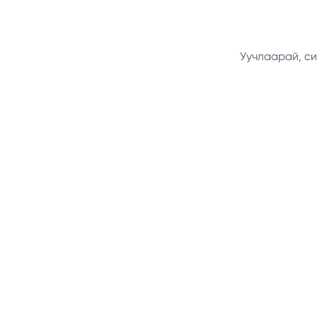
Уучлаарай, си