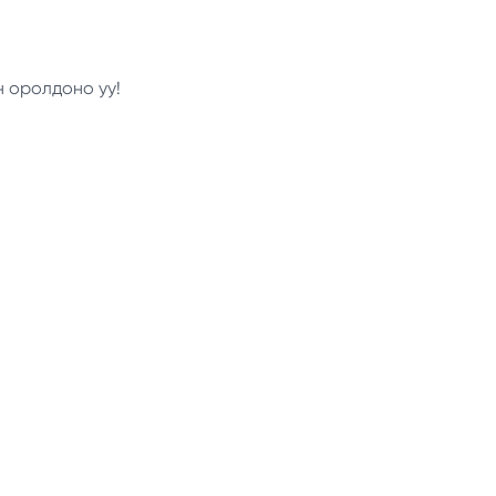
н оролдоно уу!