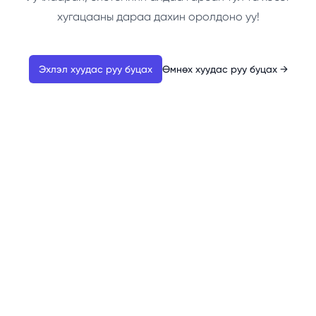
хугацааны дараа дахин оролдоно уу!
Эхлэл хуудас руу буцах
Өмнөх хуудас руу буцах
→