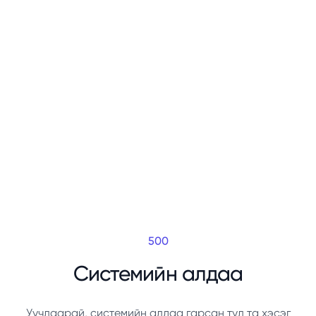
500
Системийн алдаа
Уучлаарай, системийн алдаа гарсан тул та хэсэг