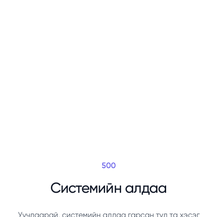
500
Системийн алдаа
Уучлаарай, системийн алдаа гарсан тул та хэсэг