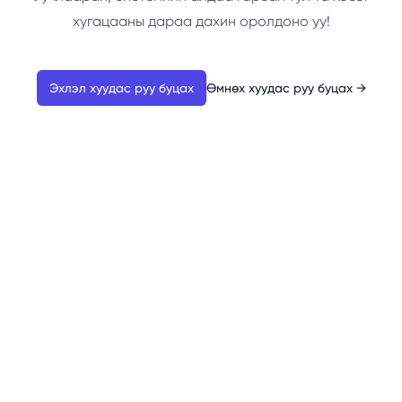
хугацааны дараа дахин оролдоно уу!
Эхлэл хуудас руу буцах
Өмнөх хуудас руу буцах
→