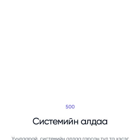
500
Системийн алдаа
Уучлаарай, системийн алдаа гарсан тул та хэсэг