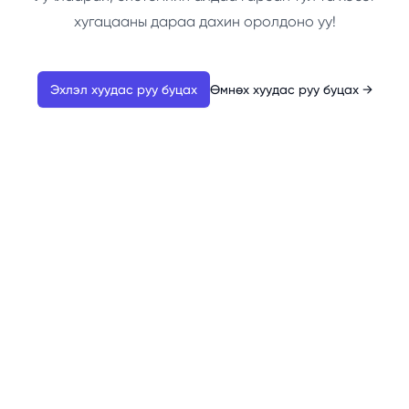
хугацааны дараа дахин оролдоно уу!
Эхлэл хуудас руу буцах
Өмнөх хуудас руу буцах
→