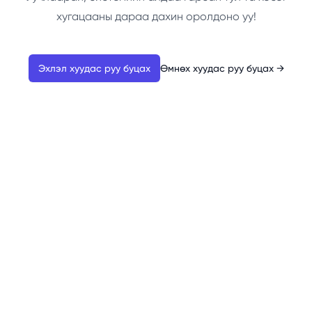
хугацааны дараа дахин оролдоно уу!
Эхлэл хуудас руу буцах
Өмнөх хуудас руу буцах
→