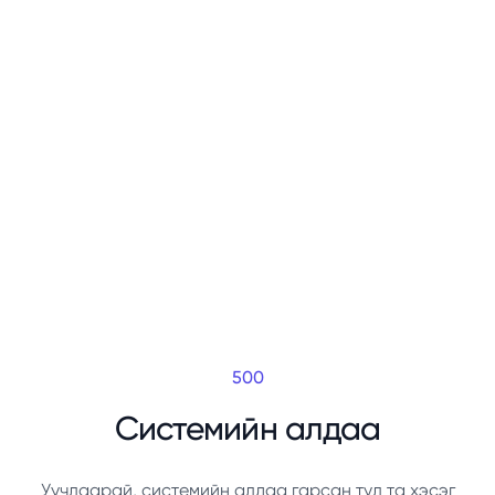
500
Системийн алдаа
Уучлаарай, системийн алдаа гарсан тул та хэсэг