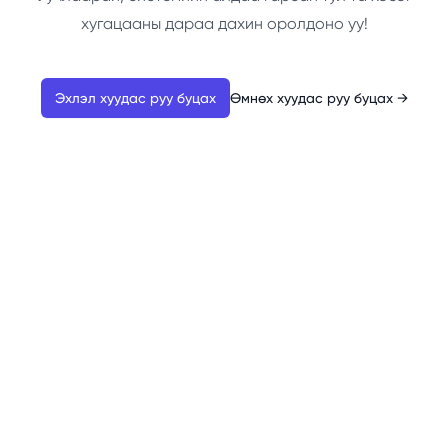
хугацааны дараа дахин оролдоно уу!
Эхлэл хуудас руу буцах
Өмнөх хуудас руу буцах
→