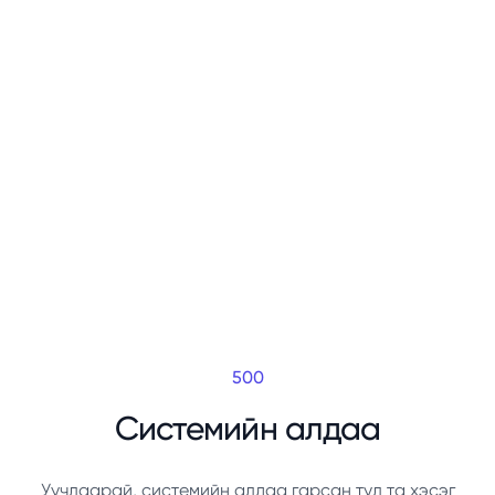
500
Системийн алдаа
Уучлаарай, системийн алдаа гарсан тул та хэсэг