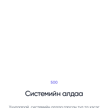
500
Системийн алдаа
Уучлаарай, системийн алдаа гарсан тул та хэсэг