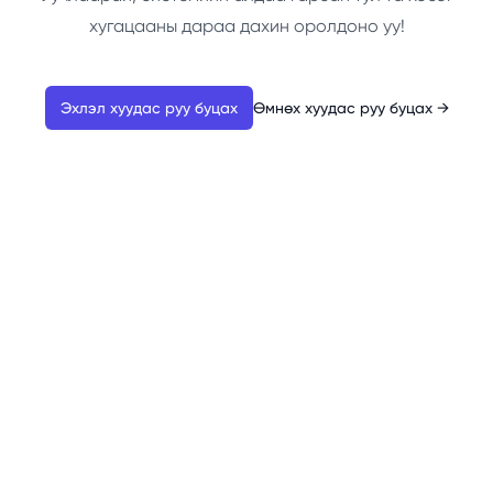
хугацааны дараа дахин оролдоно уу!
Эхлэл хуудас руу буцах
Өмнөх хуудас руу буцах
→