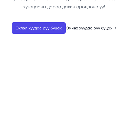
хугацааны дараа дахин оролдоно уу!
Эхлэл хуудас руу буцах
Өмнөх хуудас руу буцах
→