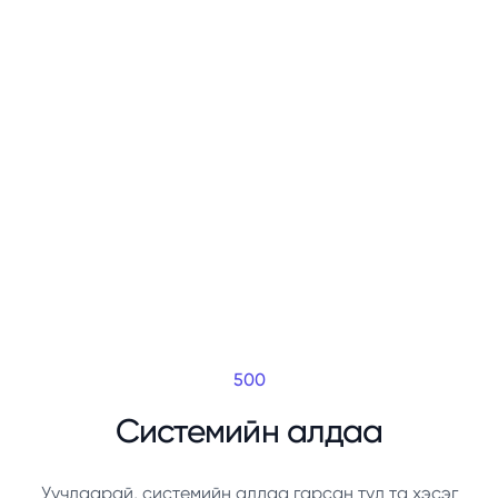
500
Системийн алдаа
Уучлаарай, системийн алдаа гарсан тул та хэсэг