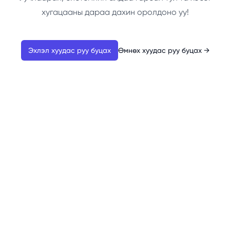
хугацааны дараа дахин оролдоно уу!
Эхлэл хуудас руу буцах
Өмнөх хуудас руу буцах
→