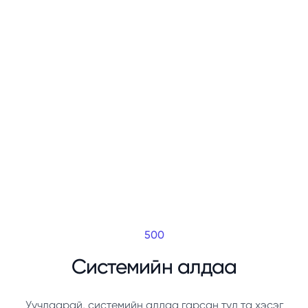
500
Системийн алдаа
Уучлаарай, системийн алдаа гарсан тул та хэсэг