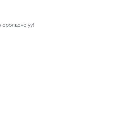
н оролдоно уу!