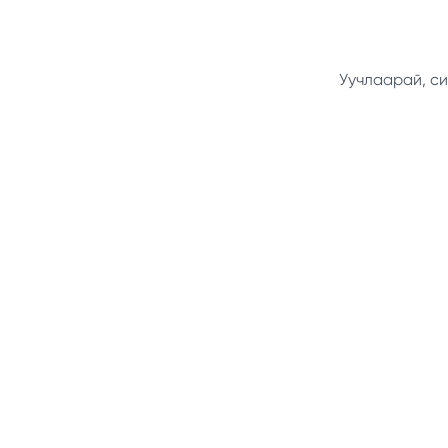
Уучлаарай, си