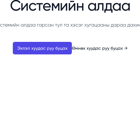
Системийн алдаа
стемийн алдаа гарсан тул та хэсэг хугацааны дараа дахи
Эхлэл хуудас руу буцах
Өмнөх хуудас руу буцах
→