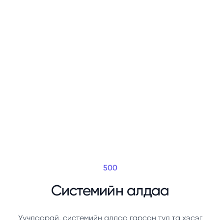
500
Системийн алдаа
Уучлаарай, системийн алдаа гарсан тул та хэсэг