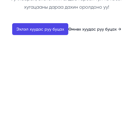
хугацааны дараа дахин оролдоно уу!
Эхлэл хуудас руу буцах
Өмнөх хуудас руу буцах
→