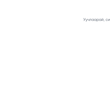
Уучлаарай, си