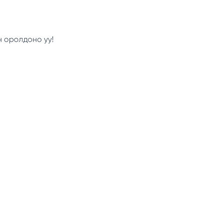
н оролдоно уу!