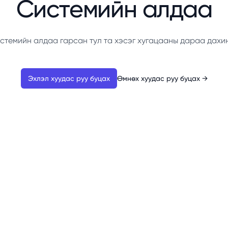
Системийн алдаа
стемийн алдаа гарсан тул та хэсэг хугацааны дараа дахи
Эхлэл хуудас руу буцах
Өмнөх хуудас руу буцах
→