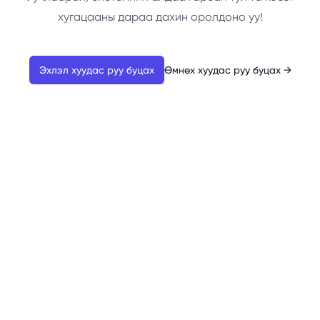
хугацааны дараа дахин оролдоно уу!
Эхлэл хуудас руу буцах
Өмнөх хуудас руу буцах
→