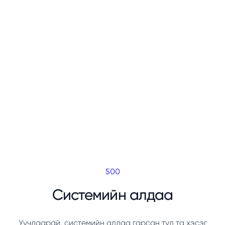
500
Системийн алдаа
Уучлаарай, системийн алдаа гарсан тул та хэсэг