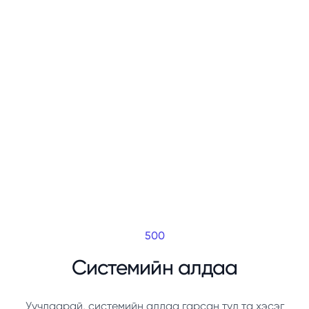
500
Системийн алдаа
Уучлаарай, системийн алдаа гарсан тул та хэсэг