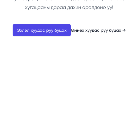
хугацааны дараа дахин оролдоно уу!
Эхлэл хуудас руу буцах
Өмнөх хуудас руу буцах
→