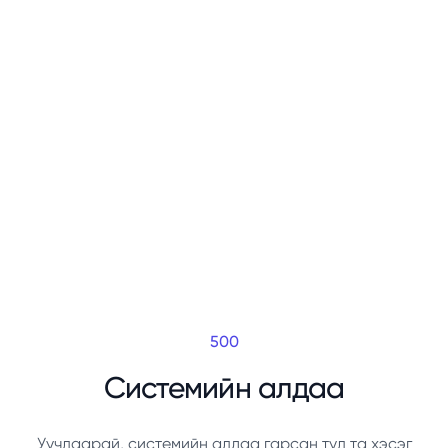
500
Системийн алдаа
Уучлаарай, системийн алдаа гарсан тул та хэсэг