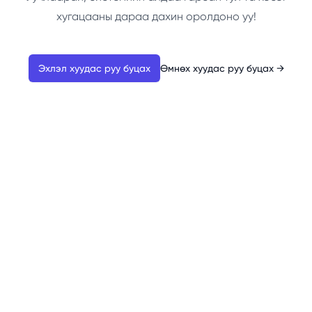
хугацааны дараа дахин оролдоно уу!
Эхлэл хуудас руу буцах
Өмнөх хуудас руу буцах
→