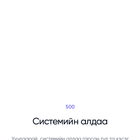
500
Системийн алдаа
Уучлаарай, системийн алдаа гарсан тул та хэсэг