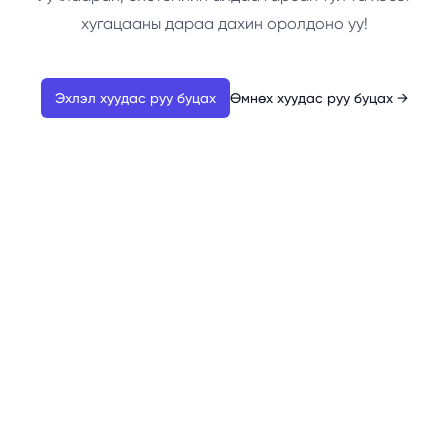
хугацааны дараа дахин оролдоно уу!
Эхлэл хуудас руу буцах
Өмнөх хуудас руу буцах
→