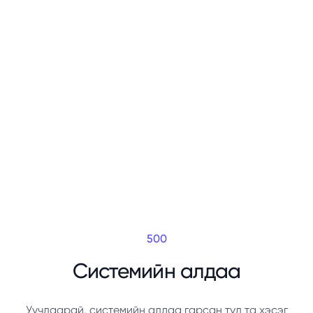
500
Системийн алдаа
Уучлаарай, системийн алдаа гарсан тул та хэсэг