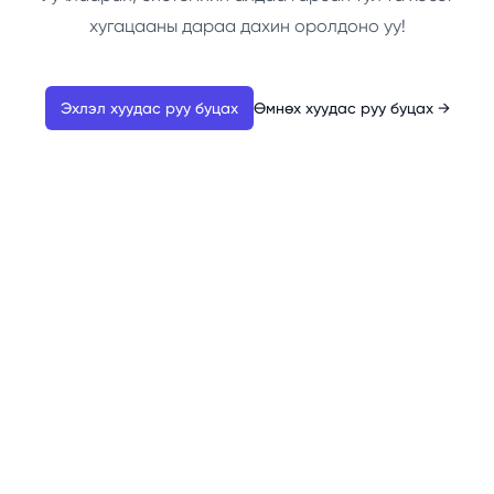
хугацааны дараа дахин оролдоно уу!
Эхлэл хуудас руу буцах
Өмнөх хуудас руу буцах
→