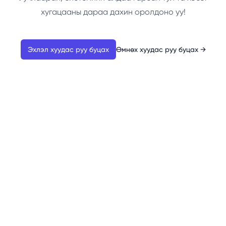
хугацааны дараа дахин оролдоно уу!
Эхлэл хуудас руу буцах
Өмнөх хуудас руу буцах
→