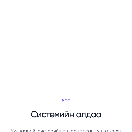
500
Системийн алдаа
Уучлаарай, системийн алдаа гарсан тул та хэсэг