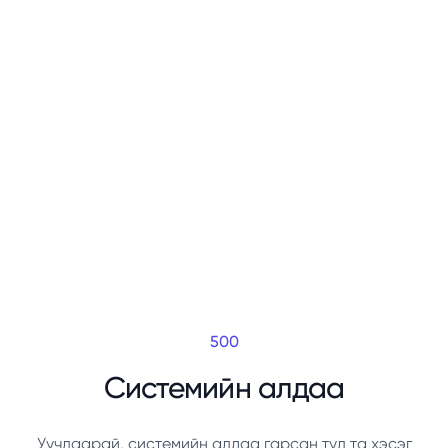
500
Системийн алдаа
Уучлаарай, системийн алдаа гарсан тул та хэсэг