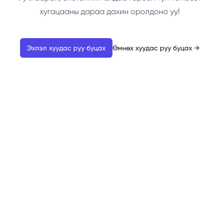
хугацааны дараа дахин оролдоно уу!
Эхлэл хуудас руу буцах
Өмнөх хуудас руу буцах
→