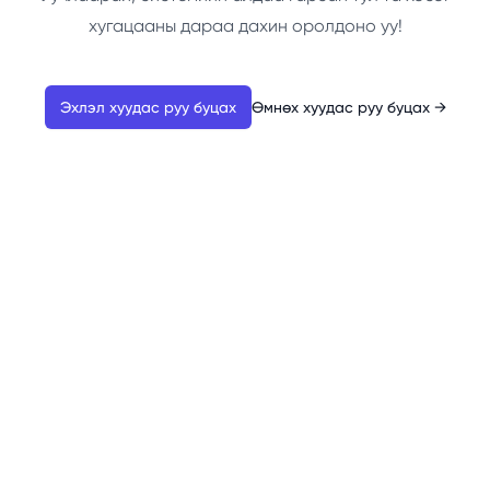
хугацааны дараа дахин оролдоно уу!
Эхлэл хуудас руу буцах
Өмнөх хуудас руу буцах
→