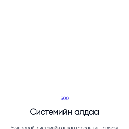
500
Системийн алдаа
Уучлаарай, системийн алдаа гарсан тул та хэсэг