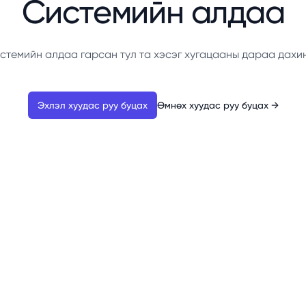
Системийн алдаа
стемийн алдаа гарсан тул та хэсэг хугацааны дараа дахи
Эхлэл хуудас руу буцах
Өмнөх хуудас руу буцах
→