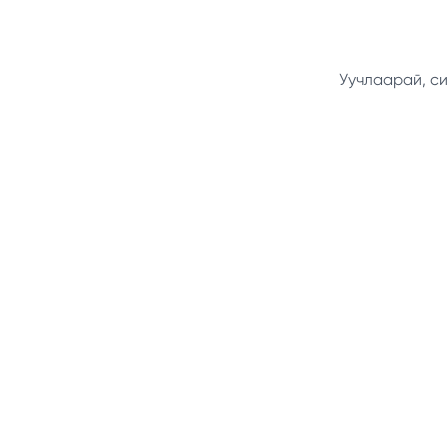
Уучлаарай, си