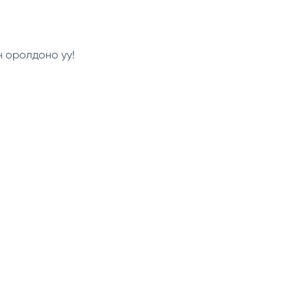
н оролдоно уу!