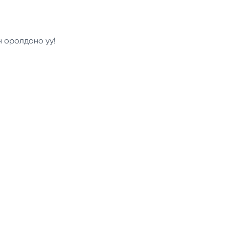
н оролдоно уу!