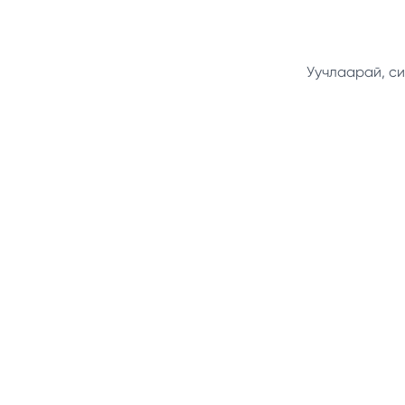
Уучлаарай, си