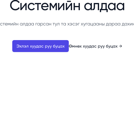
Системийн алдаа
стемийн алдаа гарсан тул та хэсэг хугацааны дараа дахи
Эхлэл хуудас руу буцах
Өмнөх хуудас руу буцах
→