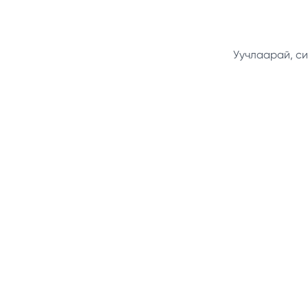
Уучлаарай, си