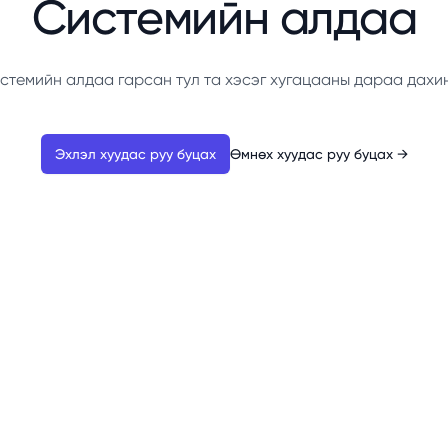
Системийн алдаа
стемийн алдаа гарсан тул та хэсэг хугацааны дараа дахи
Эхлэл хуудас руу буцах
Өмнөх хуудас руу буцах
→