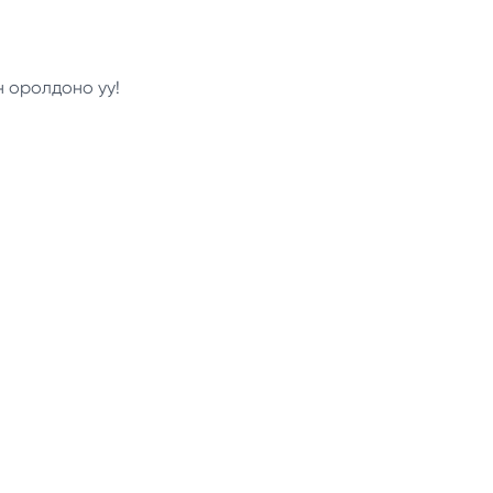
н оролдоно уу!