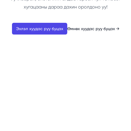
хугацааны дараа дахин оролдоно уу!
Эхлэл хуудас руу буцах
Өмнөх хуудас руу буцах
→