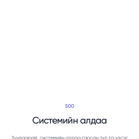
500
Системийн алдаа
Уучлаарай, системийн алдаа гарсан тул та хэсэг