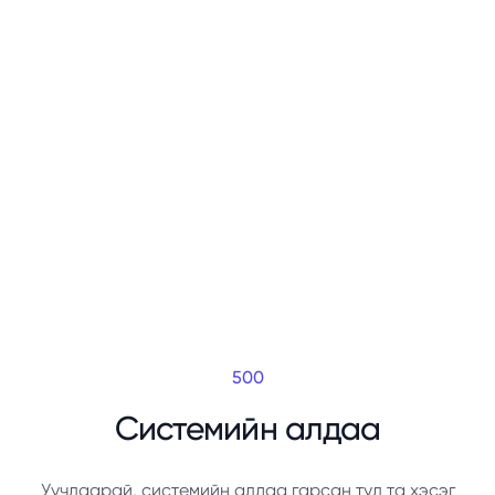
500
Системийн алдаа
Уучлаарай, системийн алдаа гарсан тул та хэсэг