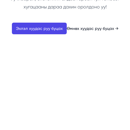
хугацааны дараа дахин оролдоно уу!
Эхлэл хуудас руу буцах
Өмнөх хуудас руу буцах
→