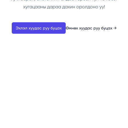
хугацааны дараа дахин оролдоно уу!
Эхлэл хуудас руу буцах
Өмнөх хуудас руу буцах
→