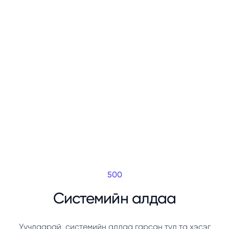
500
Системийн алдаа
Уучлаарай, системийн алдаа гарсан тул та хэсэг