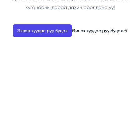
хугацааны дараа дахин оролдоно уу!
Эхлэл хуудас руу буцах
Өмнөх хуудас руу буцах
→