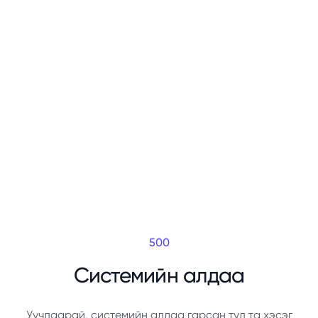
500
Системийн алдаа
Уучлаарай, системийн алдаа гарсан тул та хэсэг