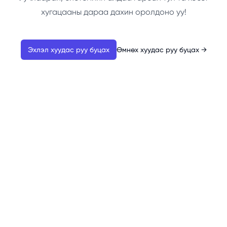
хугацааны дараа дахин оролдоно уу!
Эхлэл хуудас руу буцах
Өмнөх хуудас руу буцах
→