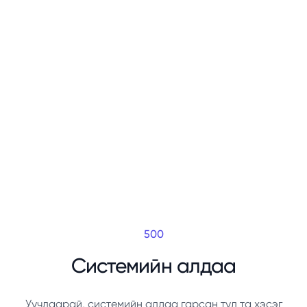
500
Системийн алдаа
Уучлаарай, системийн алдаа гарсан тул та хэсэг