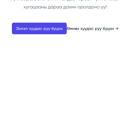
хугацааны дараа дахин оролдоно уу!
Эхлэл хуудас руу буцах
Өмнөх хуудас руу буцах
→