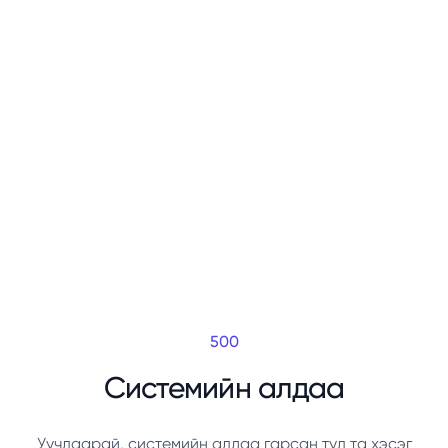
500
Системийн алдаа
Уучлаарай, системийн алдаа гарсан тул та хэсэг