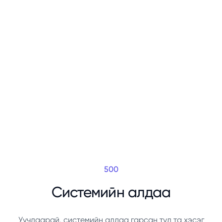
500
Системийн алдаа
Уучлаарай, системийн алдаа гарсан тул та хэсэг