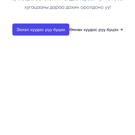
хугацааны дараа дахин оролдоно уу!
Эхлэл хуудас руу буцах
Өмнөх хуудас руу буцах
→