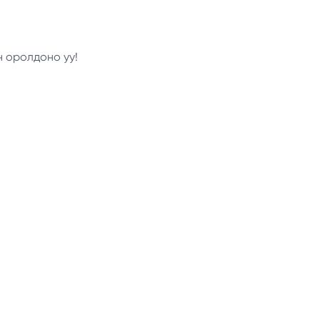
н оролдоно уу!