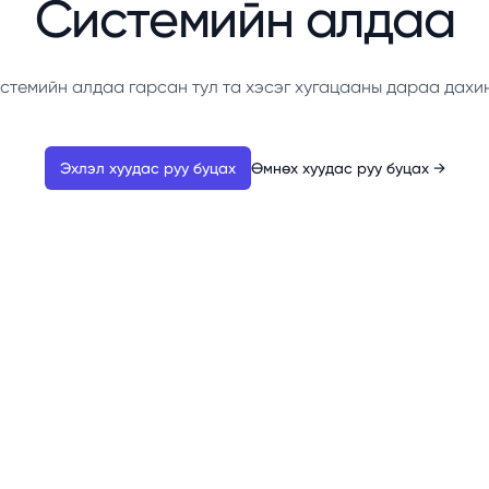
Системийн алдаа
стемийн алдаа гарсан тул та хэсэг хугацааны дараа дахи
Эхлэл хуудас руу буцах
Өмнөх хуудас руу буцах
→