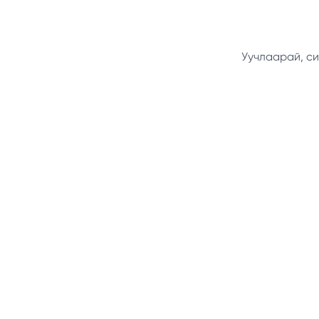
Уучлаарай, си