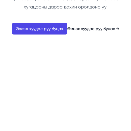
хугацааны дараа дахин оролдоно уу!
Эхлэл хуудас руу буцах
Өмнөх хуудас руу буцах
→