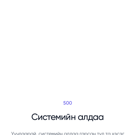
500
Системийн алдаа
Уучлаарай, системийн алдаа гарсан тул та хэсэг