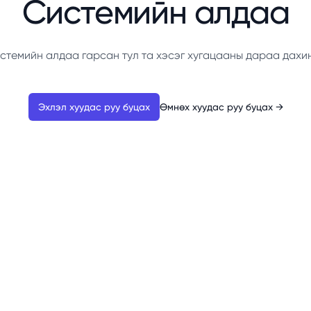
Системийн алдаа
стемийн алдаа гарсан тул та хэсэг хугацааны дараа дахи
Эхлэл хуудас руу буцах
Өмнөх хуудас руу буцах
→