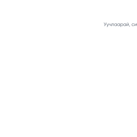
Уучлаарай, си