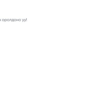
н оролдоно уу!