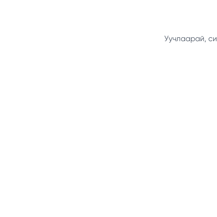
Уучлаарай, си