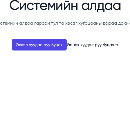
Системийн алдаа
стемийн алдаа гарсан тул та хэсэг хугацааны дараа дахи
Эхлэл хуудас руу буцах
Өмнөх хуудас руу буцах
→