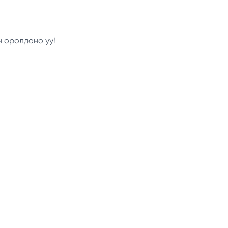
н оролдоно уу!