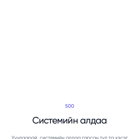
500
Системийн алдаа
Уучлаарай, системийн алдаа гарсан тул та хэсэг