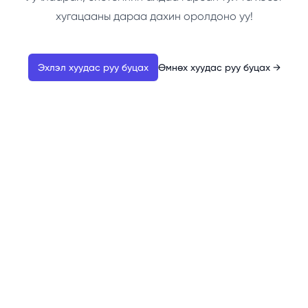
хугацааны дараа дахин оролдоно уу!
Эхлэл хуудас руу буцах
Өмнөх хуудас руу буцах
→