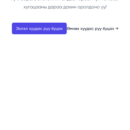
хугацааны дараа дахин оролдоно уу!
Эхлэл хуудас руу буцах
Өмнөх хуудас руу буцах
→