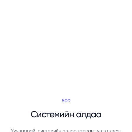
500
Системийн алдаа
Уучлаарай, системийн алдаа гарсан тул та хэсэг