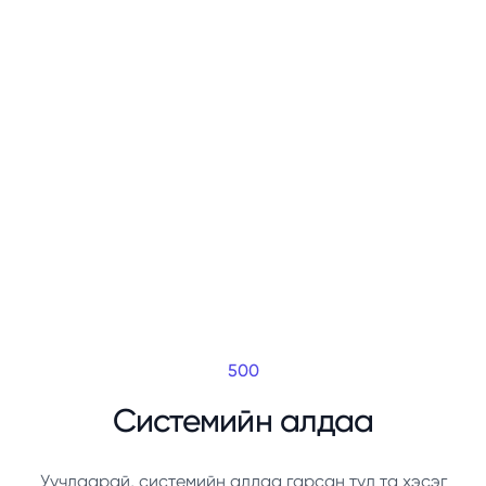
500
Системийн алдаа
Уучлаарай, системийн алдаа гарсан тул та хэсэг