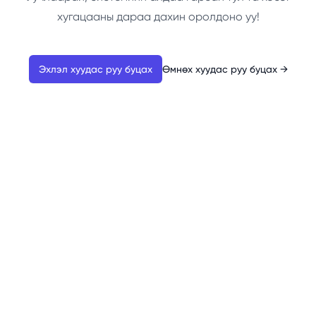
хугацааны дараа дахин оролдоно уу!
Эхлэл хуудас руу буцах
Өмнөх хуудас руу буцах
→