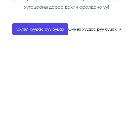
хугацааны дараа дахин оролдоно уу!
Эхлэл хуудас руу буцах
Өмнөх хуудас руу буцах
→