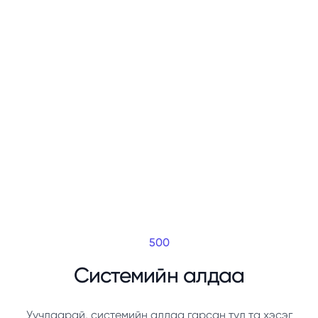
500
Системийн алдаа
Уучлаарай, системийн алдаа гарсан тул та хэсэг