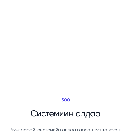
500
Системийн алдаа
Уучлаарай, системийн алдаа гарсан тул та хэсэг