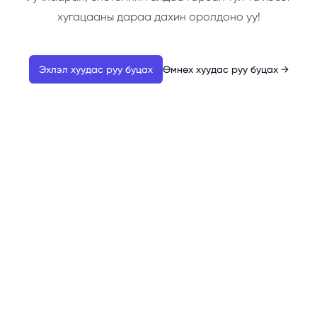
хугацааны дараа дахин оролдоно уу!
Эхлэл хуудас руу буцах
Өмнөх хуудас руу буцах
→