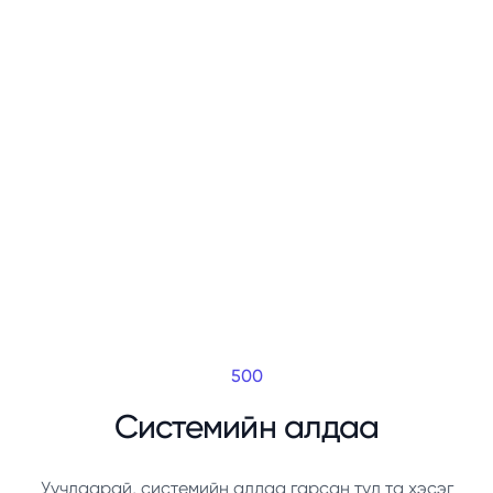
500
Системийн алдаа
Уучлаарай, системийн алдаа гарсан тул та хэсэг