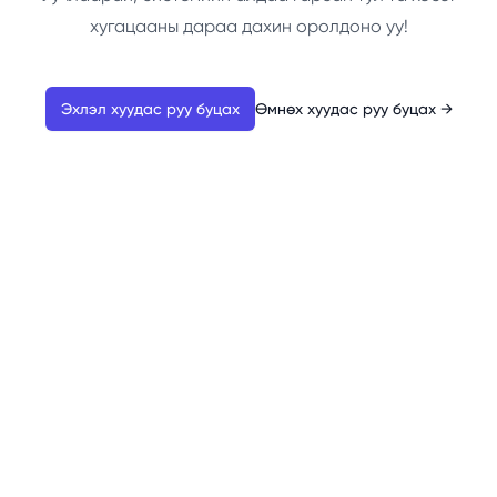
хугацааны дараа дахин оролдоно уу!
Эхлэл хуудас руу буцах
Өмнөх хуудас руу буцах
→