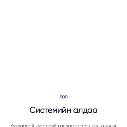
500
Системийн алдаа
Уучлаарай, системийн алдаа гарсан тул та хэсэг