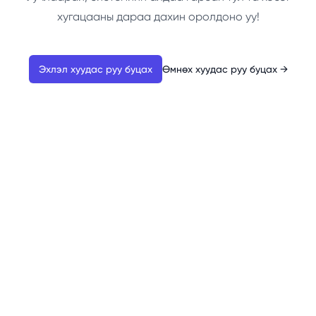
хугацааны дараа дахин оролдоно уу!
Эхлэл хуудас руу буцах
Өмнөх хуудас руу буцах
→