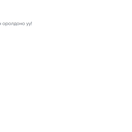
н оролдоно уу!