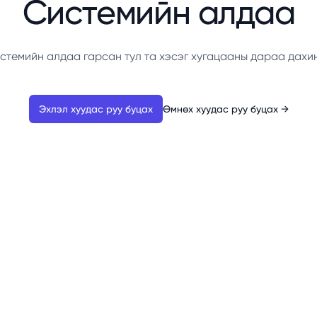
Системийн алдаа
стемийн алдаа гарсан тул та хэсэг хугацааны дараа дахи
Эхлэл хуудас руу буцах
Өмнөх хуудас руу буцах
→