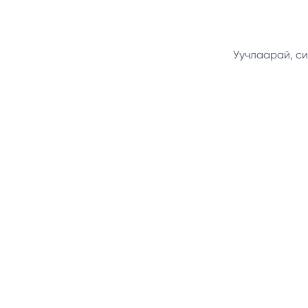
Уучлаарай, си