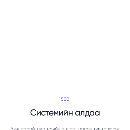
500
Системийн алдаа
Уучлаарай, системийн алдаа гарсан тул та хэсэг