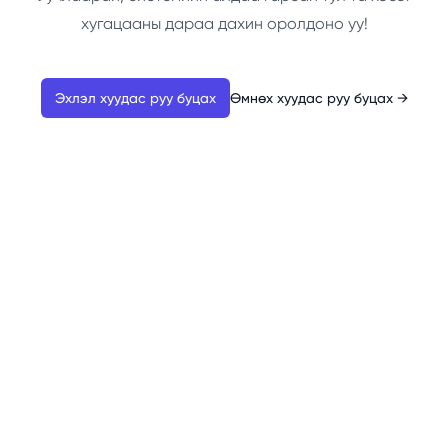
хугацааны дараа дахин оролдоно уу!
Эхлэл хуудас руу буцах
Өмнөх хуудас руу буцах
→