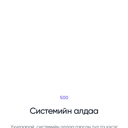
500
Системийн алдаа
Уучлаарай, системийн алдаа гарсан тул та хэсэг