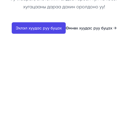
хугацааны дараа дахин оролдоно уу!
Эхлэл хуудас руу буцах
Өмнөх хуудас руу буцах
→