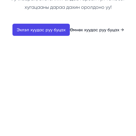
хугацааны дараа дахин оролдоно уу!
Эхлэл хуудас руу буцах
Өмнөх хуудас руу буцах
→