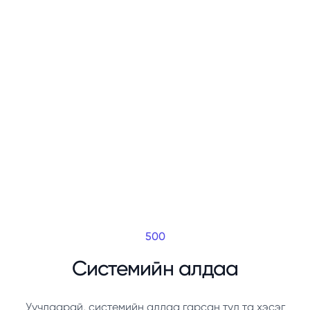
500
Системийн алдаа
Уучлаарай, системийн алдаа гарсан тул та хэсэг